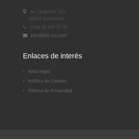
Av. Diagonal, 527
08029 Barcelona
(+34) 93 494 97 30
bbt@bbt-ius.com
Enlaces de interés
Aviso legal
Política de Cookies
Política de Privacidad